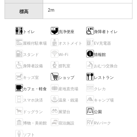
2m
標高
トイレ
洗浄便座
身障者トイレ
屋根付駐車場
オストメイト
EV充電器
スタンド
Wi-Fi
情報館
身障者設備
授乳室
おむつ交換台
キッズ室
ショップ
レストラン
カフェ・軽食
産地直売場
クレカ
スマホ決済
温泉・銭湯
キャンプ場
ドッグラン
展望台
公園
博物・美術館
宿泊施設
RVパーク
ソフト